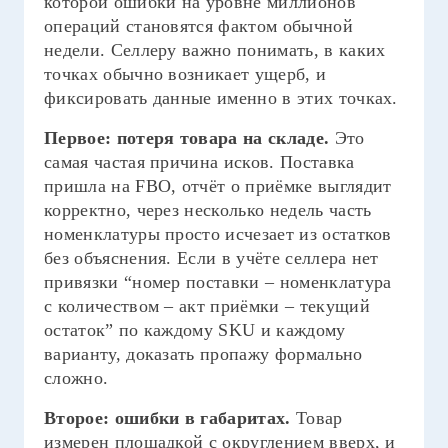
которой ошибки на уровне миллионов
операций становятся фактом обычной
недели. Селлеру важно понимать, в каких
точках обычно возникает ущерб, и
фиксировать данные именно в этих точках.
Первое: потеря товара на складе.
Это
самая частая причина исков. Поставка
пришла на FBO, отчёт о приёмке выглядит
корректно, через несколько недель часть
номенклатуры просто исчезает из остатков
без объяснения. Если в учёте селлера нет
привязки “номер поставки – номенклатура
с количеством – акт приёмки – текущий
остаток” по каждому SKU и каждому
варианту, доказать пропажу формально
сложно.
Второе: ошибки в габаритах.
Товар
измерен площадкой с округлением вверх, и