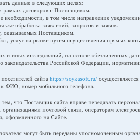
вать данные в следующих целях:
в рамках договоров с Поставщиком.
чае необходимости, в том числе направление уведомле
 также обработка заявлений, запросов и заявок.
уг, оказываемых Поставщиком.
абот, услуг на рынке путем осуществления прямых конт
ких и иных исследований, на основе обезличенных дан
о законодательства Российской Федерации, норматив
 посетителей сайта
https://soykasoft.ru/
осуществляется
ак ФИО, номер мобильного телефона.
с тем, что Поставщик сайта вправе передавать персон
, организациями почтовой связи, операторам электрос
я, оформленного на Сайте.
зователя могут быть переданы уполномоченным органа