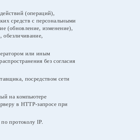
действий (операций),
аких средств с персональными
ие (обновление, изменение),
, обезличивание,
ператором или иным
аспространения без согласия
ставщика, посредством сети
мый на компьютере
ерверу в HTTP-запросе при
по протоколу IP.