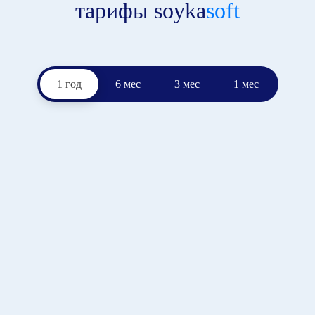
тарифы soyka
soft
1 год
6 мес
3 мес
1 мес