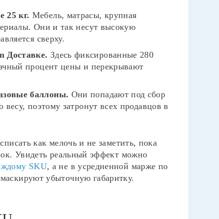
 25 кг.
Мебель, матрасы, крупная
териалы. Они и так несут высокую
авляется сверху.
n Доставке.
Здесь фиксированные 280
начный процент цены и перекрывают
азовые баллоны.
Они попадают под сбор
о весу, поэтому затронут всех продавцов в
 списать как мелочь и не заметить, пока
узок. Увидеть реальный эффект можно
каждому SKU
, а не в усредненной марже по
 маскируют убыточную габаритку.
KU